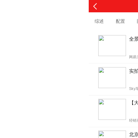
综述
配置
全景
网易
实
Sky
【
经销
北