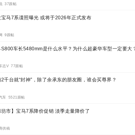
说 37跟帖
宝马7系谍照曝光 或将于2026年正式发布
网 9跟帖
界S800车长5480mm是什么水平？为什么超豪华车型一定要大
车志V 77跟帖
销2千台就“封神”，除了余承东的朋友圈，谁会买尊界？
汽车 5521跟帖
廊坊市】宝马7系降价促销 淡季走量降价了
商供稿