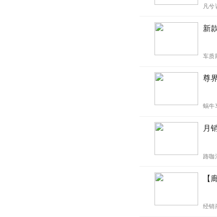
凡兮
新款
车质
尊
蜗牛
月
路咖
【
经销