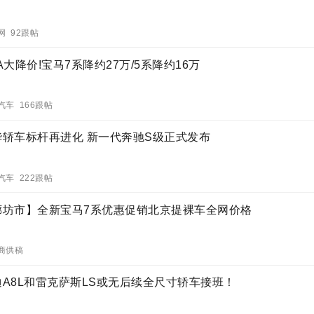
网 92跟帖
A大降价!宝马7系降约27万/5系降约16万
汽车 166跟帖
华轿车标杆再进化 新一代奔驰S级正式发布
汽车 222跟帖
廊坊市】全新宝马7系优惠促销北京提裸车全网价格
商供稿
迪A8L和雷克萨斯LS或无后续全尺寸轿车接班！