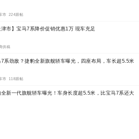
车市 224跟帖
天津市】宝马7系降价促销优惠1万 现车充足
商供稿
马7系劲敌？捷豹全新旗舰轿车曝光，四座布局，车长超5.5米
车市 118跟帖
豹全新一代旗舰轿车曝光！车身长度超5.5米，比宝马7系还大
车市 221跟帖
级”豪车近5米5 气质不输迈巴赫 仅售69万