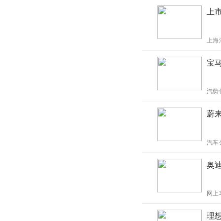
上
上海
宝马
汽势
蔚
汽车
奥
网上
理