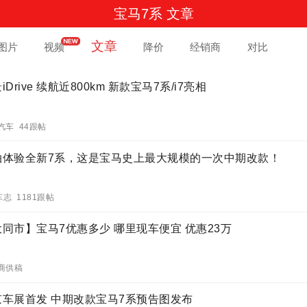
宝马7系 文章
文章
图片
视频
降价
经销商
对比
iDrive 续航近800km 新款宝马7系/i7亮相
汽车 44跟帖
拍体验全新7系，这是宝马史上最大规模的一次中期改款！
车志 1181跟帖
大同市】宝马7优惠多少 哪里现车便宜 优惠23万
商供稿
京车展首发 中期改款宝马7系预告图发布