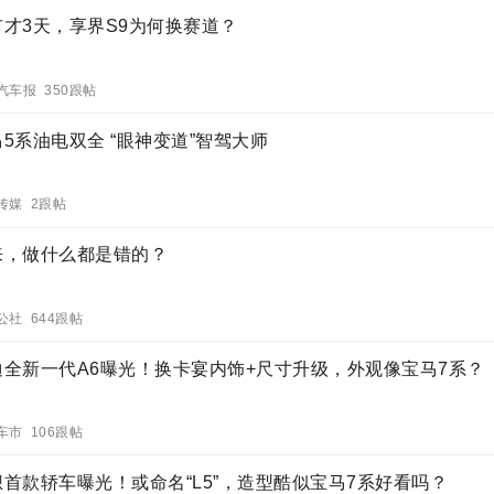
市才3天，享界S9为何换赛道？
汽车报 350跟帖
5系油电双全 “眼神变道”智驾大师
传媒 2跟帖
来，做什么都是错的？
公社 644跟帖
迪全新一代A6曝光！换卡宴内饰+尺寸升级，外观像宝马7系？
车市 106跟帖
想首款轿车曝光！或命名“L5”，造型酷似宝马7系好看吗？