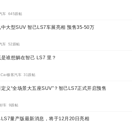
汽车 645跟帖
中大型SUV 智己LS7车展亮相 预售35-50万
汽车 52跟帖
是谁想躺在智己 LS7 里？
kCar极客汽车 31跟帖
定义“全场景大五座SUV”？智己LS7正式开启预售
e好车 9跟帖
LS7量产版最新消息，将于12月20日亮相