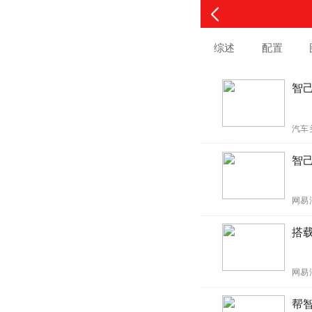
综述
配置
智己
汽车
智己
网易
搭
网易
帮