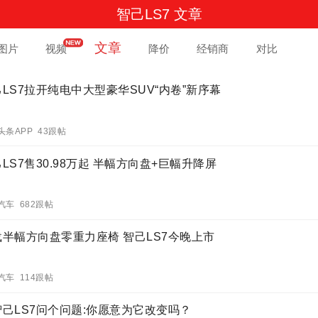
智己LS7 文章
文章
图片
视频
降价
经销商
对比
LS7拉开纯电中大型豪华SUV“内卷”新序幕
头条APP 43跟帖
LS7售30.98万起 半幅方向盘+巨幅升降屏
汽车 682跟帖
载半幅方向盘零重力座椅 智己LS7今晚上市
汽车 114跟帖
智己LS7问个问题:你愿意为它改变吗？