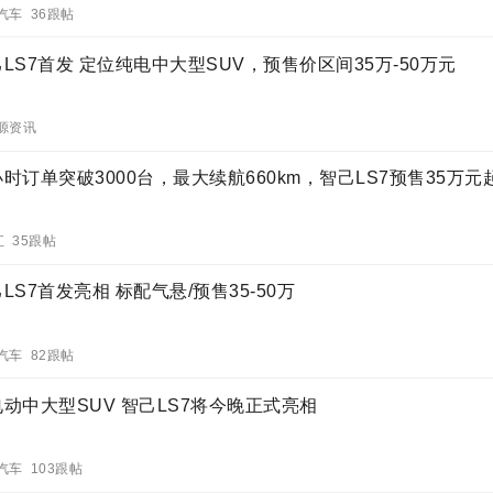
汽车 36跟帖
LS7首发 定位纯电中大型SUV，预售价区间35万-50万元
源资讯
时订单突破3000台，最大续航660km，智己LS7预售35万元
汇 35跟帖
LS7首发亮相 标配气悬/预售35-50万
汽车 82跟帖
动中大型SUV 智己LS7将今晚正式亮相
汽车 103跟帖