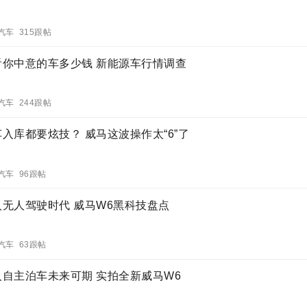
汽车 315跟帖
看你中意的车多少钱 新能源车行情调查
汽车 244跟帖
入库都要炫技？ 威马这波操作太“6”了
汽车 96跟帖
入无人驾驶时代 威马W6黑科技盘点
汽车 63跟帖
人自主泊车未来可期 实拍全新威马W6