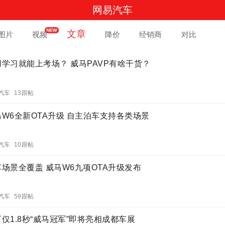
网易汽车
文章
图片
视频
降价
经销商
对比
用学习就能上考场？ 威马PAVP有啥干货？
汽车 13跟帖
马W6全新OTA升级 自主泊车支持各类场景
汽车 10跟帖
车场景全覆盖 威马W6九项OTA升级发布
汽车 59跟帖
仅1.8秒“威马冠军”即将亮相成都车展