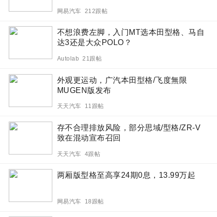
网易汽车 212跟帖
不想浪费左脚，入门MT选本田型格、马自
达3还是大众POLO？
Autolab 21跟帖
外观更运动，广汽本田型格/飞度無限
MUGEN版发布
天天汽车 11跟帖
存不合理排放风险，部分思域/型格/ZR-V
致在混动宣布召回
天天汽车 4跟帖
两厢版型格至高享24期0息，13.99万起
网易汽车 18跟帖