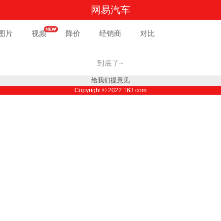
网易汽车
图片
视频
降价
经销商
对比
到底了~
给我们提意见
Copyright ©
2022
163.com