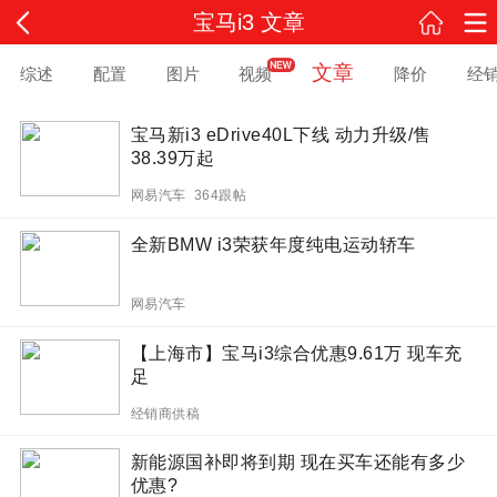
宝马i3 文章
文章
综述
配置
图片
视频
降价
经
宝马新i3 eDrive40L下线 动力升级/售
38.39万起
网易汽车 364跟帖
全新BMW i3荣获年度纯电运动轿车
网易汽车
【上海市】宝马i3综合优惠9.61万 现车充
足
经销商供稿
新能源国补即将到期 现在买车还能有多少
优惠?