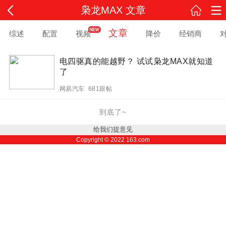
枭龙MAX 文章
文章
综述
配置
视频
降价
经销商
电四驱真的能越野？ 试试枭龙MAX就知道
了
网易汽车 681跟帖
到底了~
给我们提意见
Copyright ©
2022
163.com