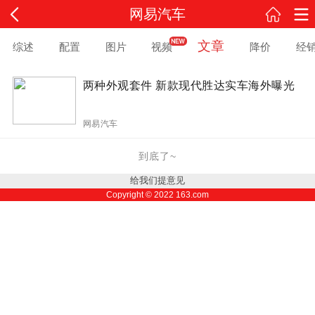
网易汽车
文章
综述
配置
图片
视频
降价
经
两种外观套件 新款现代胜达实车海外曝光
网易汽车
到底了~
给我们提意见
Copyright ©
2022
163.com