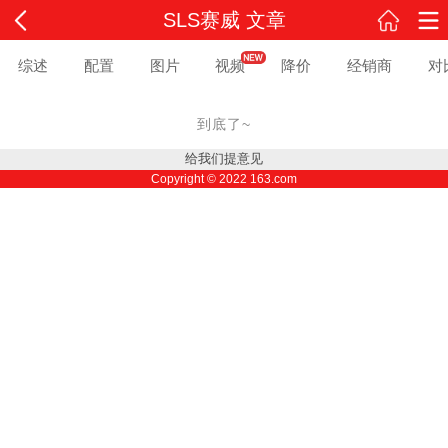
SLS赛威 文章
综述
配置
图片
视频
降价
经销商
对
到底了~
给我们提意见
Copyright ©
2022
163.com