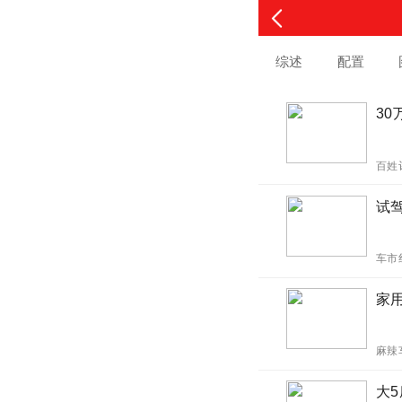
综述
配置
30
百姓
试驾
车市
家
麻辣
大