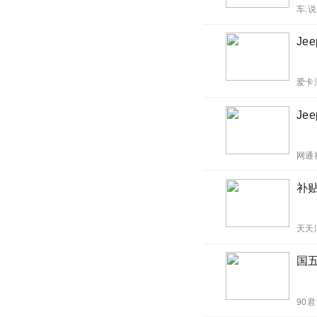
车.说
Je
爱卡
Je
网通
补贴
天天
国五
90君