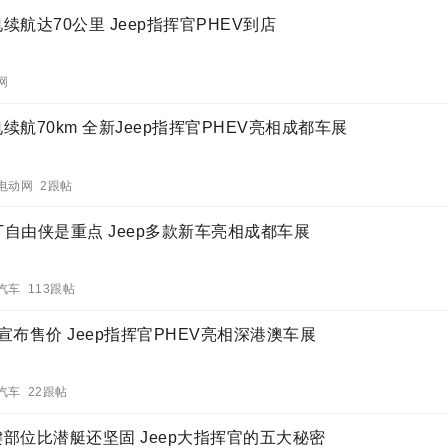
续航达70公里 Jeep指挥官PHEV到店
网
续航70km 全新Jeep指挥官PHEV亮相成都车展
电动网 2跟帖
3T自由侠是重点 Jeep多款新车亮相成都车展
汽车 113跟帖
宣布售价 Jeep指挥官PHEV亮相深港澳车展
汽车 22跟帖
键部位比潜艇还坚固 Jeep大指挥官的五大秘密