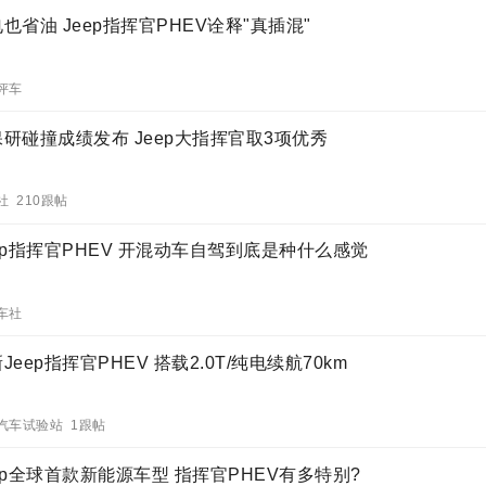
也省油 Jeep指挥官PHEV诠释"真插混"
评车
研碰撞成绩发布 Jeep大指挥官取3项优秀
社 210跟帖
ep指挥官PHEV 开混动车自驾到底是种什么感觉
车社
Jeep指挥官PHEV 搭载2.0T/纯电续航70km
汽车试验站 1跟帖
ep全球首款新能源车型 指挥官PHEV有多特别?