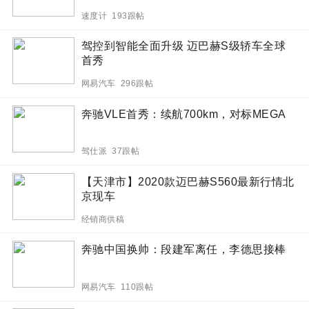
速度计 193跟帖
驾控到智能全面升级 迈巴赫S级轿车全球
首秀
网易汽车 296跟帖
奔驰VLE首秀：续航700km，对标MEGA
驾仕派 37跟帖
【天津市】2020款迈巴赫S560最新行情北
京现车
经销商供稿
奔驰中国换帅：段建军离任，李德思接棒
网易汽车 110跟帖