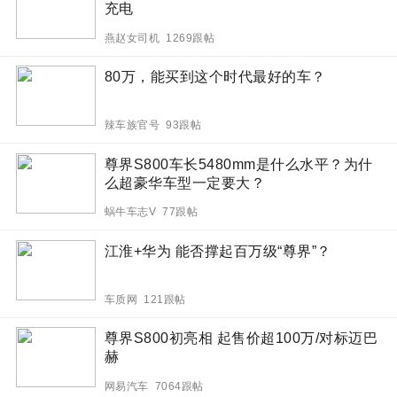
充电
燕赵女司机 1269跟帖
80万，能买到这个时代最好的车？
辣车族官号 93跟帖
尊界S800车长5480mm是什么水平？为什
么超豪华车型一定要大？
蜗牛车志V 77跟帖
江淮+华为 能否撑起百万级“尊界”？
车质网 121跟帖
尊界S800初亮相 起售价超100万/对标迈巴
赫
网易汽车 7064跟帖