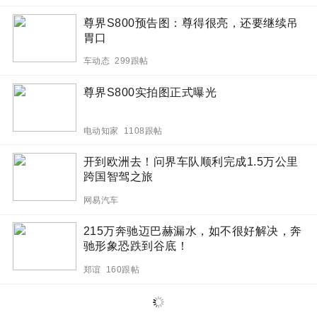
尊界S800预告图：尊得很亮，还要继续吊
胃口
车动态 299跟帖
尊界S800实拍图正式曝光
电动知家 1108跟帖
开到欧洲去！问界车队顺利完成1.5万公里
跨国智驾之旅
网易汽车
215万奔驰迈巴赫漏水，如不很好解决，奔
驰形象恐跌到谷底！
郑谊 160跟帖