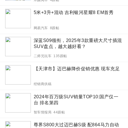
5米+3升+混动 吉利银河星耀8 EM首秀
网易汽车 8跟帖
深蓝S09领衔，2025年3款重磅大尺寸插混
SUV盘点，越大越好看？
二师兄玩车 135跟帖
【天津市】迈巴赫降价促销优惠 现车充足
经销商供稿
2024年百万级SUV销量TOP10:国产仅一
台 排名第四
智车情报局 44跟帖
尊界S800大过迈巴赫S级 配864马力自动