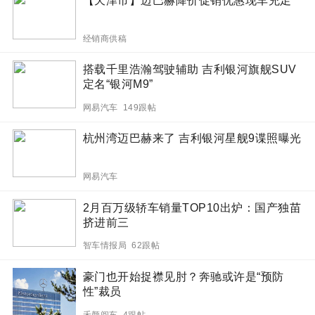
【天津市】迈巴赫降价促销优惠现车充足
经销商供稿
搭载千里浩瀚驾驶辅助 吉利银河旗舰SUV
定名“银河M9”
网易汽车 149跟帖
杭州湾迈巴赫来了 吉利银河星舰9谍照曝光
网易汽车
2月百万级轿车销量TOP10出炉：国产独苗
挤进前三
智车情报局 62跟帖
豪门也开始捉襟见肘？奔驰或许是“预防
性”裁员
禾颜阅车 4跟帖