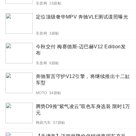
车质网 16跟帖
定位顶级奢华MPV 奔驰VLE测试谍照曝光
车质网 3跟帖
今秋交付 梅赛德斯-迈巴赫V12 Edition发
布
车质网 9跟帖
奔驰誓言守护V12引擎，将继续推出十二缸
车型
MOTO 34跟帖
腾势D9推“紫气凌云”双色车身选装 限时1万
元
网易汽车 57跟帖