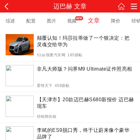
迈巴赫 文章
文章
综述
配置
图片
视频
降价
经
颠覆认知！玛莎拉蒂做了一个狠决定：把
灵魂交给华为
51qc我要汽车网 185跟帖
非凡大师版？问界M9 Ultimate证件照亮相
爱驾天下 458跟帖
【天津市】20款迈巴赫S680新报价 迈巴赫
现车
经销商供稿
李斌的ES9脱口秀，终于让蔚来像个豪华
品牌了