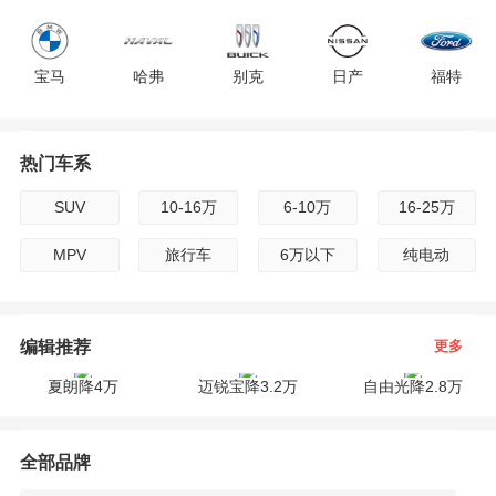
F
宝马
哈弗
别克
日产
福特
G
H
热门车系
现代
雪佛兰
雷克萨斯
吉利
标致
I
SUV
10-16万
6-10万
16-25万
广汽传祺
路虎
起亚
雪铁龙
沃尔沃
J
MPV
旅行车
6万以下
纯电动
K
jeep
长安
保时捷
宝骏
斯柯达
编辑推荐
更多
L
夏朗降4万
迈锐宝降3.2万
自由光降2.8万
M
英菲尼迪
奇瑞
凯迪拉克
三菱
东风
全部品牌
N