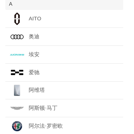
A
O
AITO
P
奥迪
Q
R
埃安
S
爱驰
T
阿维塔
W
阿斯顿·马丁
X
阿尔法·罗密欧
Y