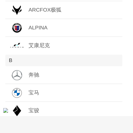
Z
ARCFOX极狐
ALPINA
艾康尼克
B
奔驰
宝马
宝骏
保时捷