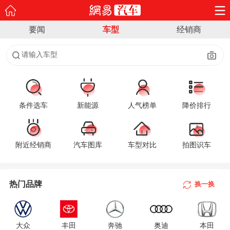
要闻
车型
经销商
请输入车型
条件选车
新能源
人气榜单
降价排行
附近经销商
汽车图库
车型对比
拍图识车
A
B
热门品牌
换一换
C
D
大众
丰田
奔驰
奥迪
本田