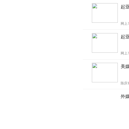
起亚
网上
起
网上
美
陈庆
外
MOT
停售