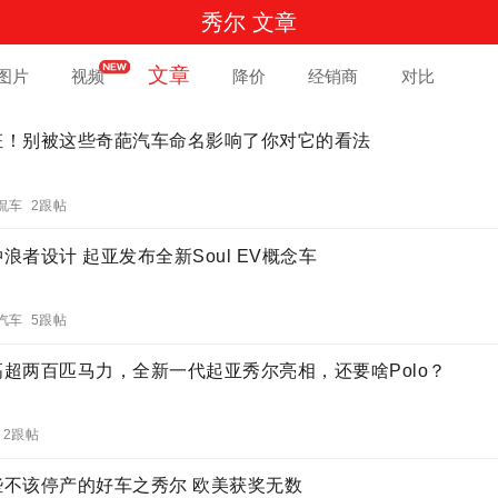
秀尔 文章
文章
图片
视频
降价
经销商
对比
枉！别被这些奇葩汽车命名影响了你对它的看法
侃车 2跟帖
浪者设计 起亚发布全新Soul EV概念车
汽车 5跟帖
高超两百匹马力，全新一代起亚秀尔亮相，还要啥Polo？
 2跟帖
些不该停产的好车之秀尔 欧美获奖无数