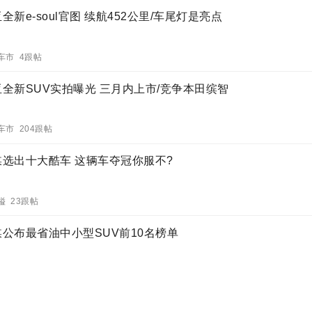
全新e-soul官图 续航452公里/车尾灯是亮点
车市 4跟帖
亚全新SUV实拍曝光 三月内上市/竞争本田缤智
车市 204跟帖
媒选出十大酷车 这辆车夺冠你服不?
镒 23跟帖
媒公布最省油中小型SUV前10名榜单
O 33跟帖
多年却无差评 一台入门EV却堪比宝马2.0T