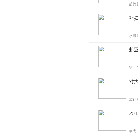
超跑
巧妇
水滴
起亚
第一
对
驾仕
20
掌尚