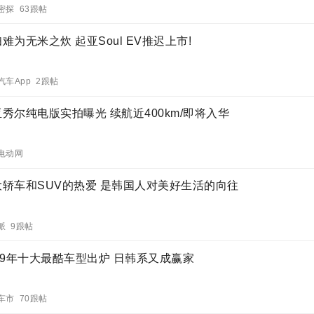
密探 63跟帖
难为无米之炊 起亚Soul EV推迟上市!
汽车App 2跟帖
秀尔纯电版实拍曝光 续航近400km/即将入华
电动网
大轿车和SUV的热爱 是韩国人对美好生活的向往
派 9跟帖
19年十大最酷车型出炉 日韩系又成赢家
车市 70跟帖