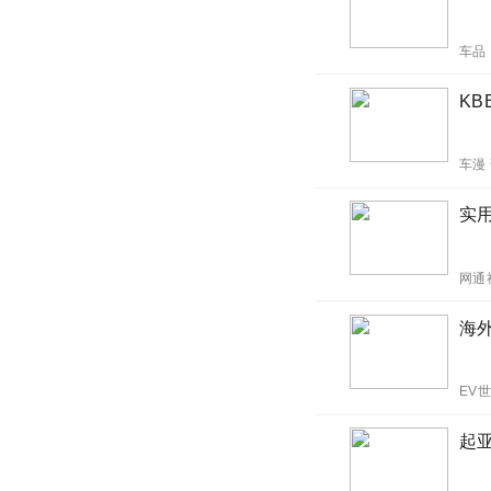
车品
K
车漫
实用
网通
海外
EV
起亚