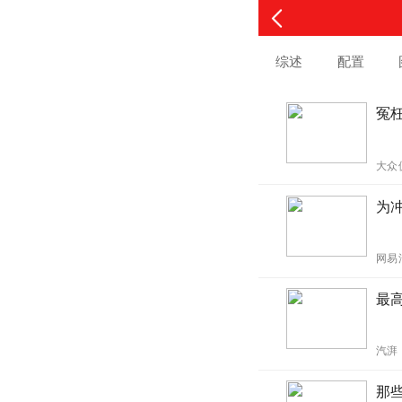
综述
配置
冤
大众
为冲
网易
最
汽湃
那