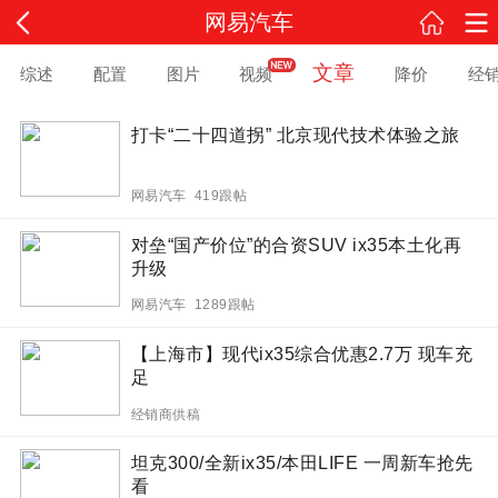
网易汽车
文章
综述
配置
图片
视频
降价
经
打卡“二十四道拐” 北京现代技术体验之旅
网易汽车 419跟帖
对垒“国产价位”的合资SUV ix35本土化再
升级
网易汽车 1289跟帖
【上海市】现代ix35综合优惠2.7万 现车充
足
经销商供稿
坦克300/全新ix35/本田LIFE 一周新车抢先
看