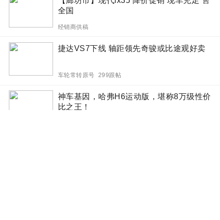
【廊坊市】现代ix35 降价促销 现车充足 售
全国
经销商供稿
捷达VS7下线 轴距领先奇骏或比途观好卖
车轮常转原号 299跟帖
神车基因，哈弗H6运动版，堪称8万级性价
比之王！
邱小铖 56跟帖
10几万预算不知道买啥车 那就买这几款
SUV不会错
玩车教授 14跟帖
一年卖了近14万辆 这款 SUV是韩系车的功
勋
锐车评R