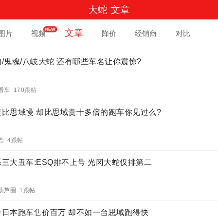
大蛇 文章
文章
图片
视频
降价
经销商
对比
/鬼魂/八岐大蛇 还有哪些车名让你震惊?
看车 170跟帖
速比思域慢 却比思域贵十多倍的跑车你见过么?
态 4跟帖
系三大丑车:ESQ排不上号 光冈大蛇仅排第二
葫芦圈 1跟帖
台日本跑车售价百万 却不如一台思域跑得快