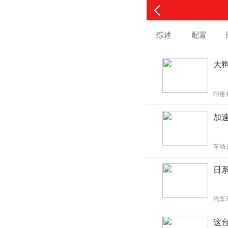
综述
配置
大狗
阿贵
加
车动
日
汽车
这