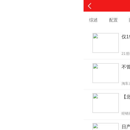
综述
配置
仅1
21
不
淘车
【北
经销
日产