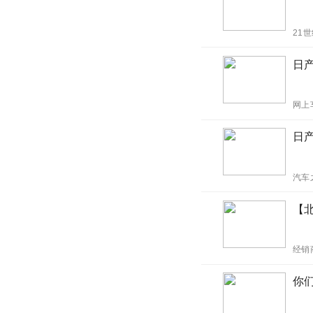
21
日产
网上
日产
汽车
【北
经销
你