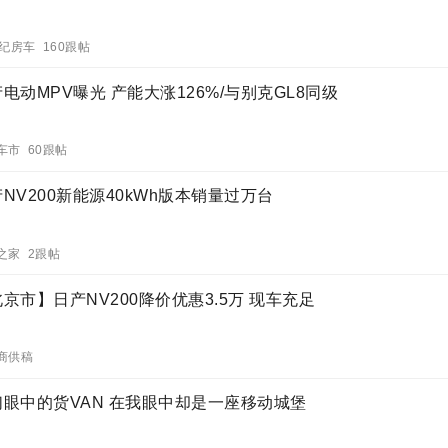
世纪房车 160跟帖
电动MPV曝光 产能大涨126%/与别克GL8同级
车市 60跟帖
NV200新能源40kWh版本销量过万台
之家 2跟帖
京市】日产NV200降价优惠3.5万 现车充足
商供稿
们眼中的货VAN 在我眼中却是一座移动城堡