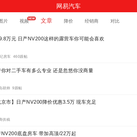
网易汽车
文章
图片
视频
降价
经销商
对比
9.8万元 日产NV200这样的露营车你可能会喜欢
世纪房车 460跟帖
管你对二手车有多么专业 还是忽悠你没商量
岛胡帅 9跟帖
京市】日产NV200降价优惠3.5万 现车充足
商供稿
NV200底盘房车 带加高顶/22万起