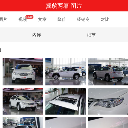
翼豹两厢 图片
图片
视频
文章
降价
经销商
对比
内饰
细节
版