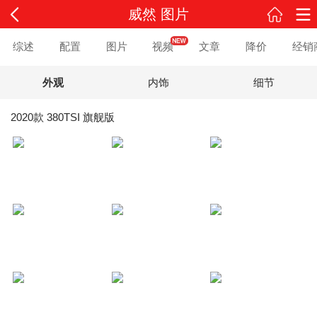
威然 图片
综述
配置
图片
视频
文章
降价
经销
外观
内饰
细节
2020款 380TSI 旗舰版