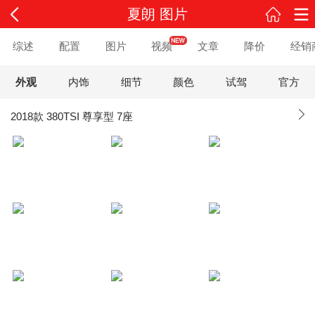
夏朗 图片
综述
配置
图片
视频
文章
降价
经销
外观
内饰
细节
颜色
试驾
官方
2018款 380TSI 尊享型 7座