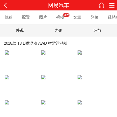
网易汽车
综述
配置
图片
视频
文章
降价
经销
外观
内饰
细节
2018款 T8 E驱混动 AWD 智雅运动版