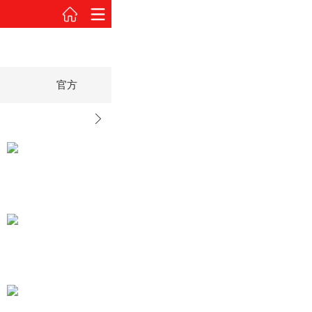
官方
车展
2014款 1.5MT驾值版精英型
2014款 1.5MT驾值版精英型
车身颜色
试驾图解
官图欣赏