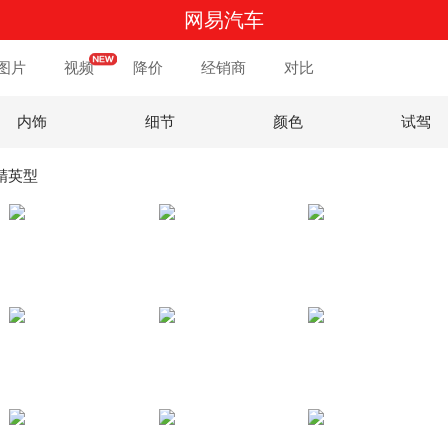
网易汽车
图片
视频
降价
经销商
对比
内饰
细节
颜色
试驾
版精英型