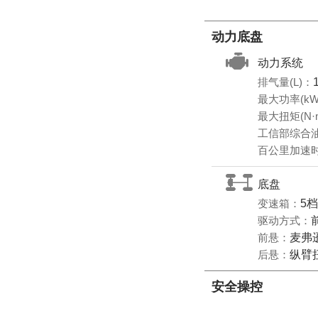
动力底盘
动力系统
排气量(L)：
最大功率(kW
最大扭矩(N·
工信部综合油耗
百公里加速时
底盘
变速箱：
5
驱动方式：
前悬：
麦弗
后悬：
纵臂
安全操控