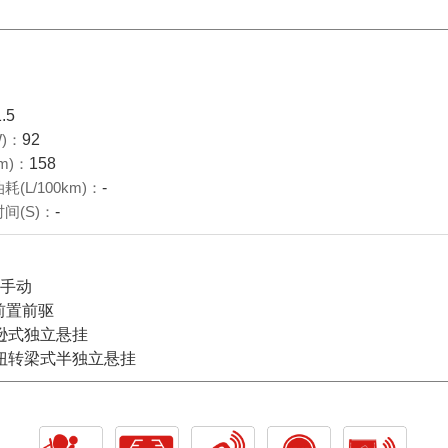
1.5
)：
92
m)：
158
(L/100km)：
-
间(S)：
-
档手动
前置前驱
逊式独立悬挂
扭转梁式半独立悬挂