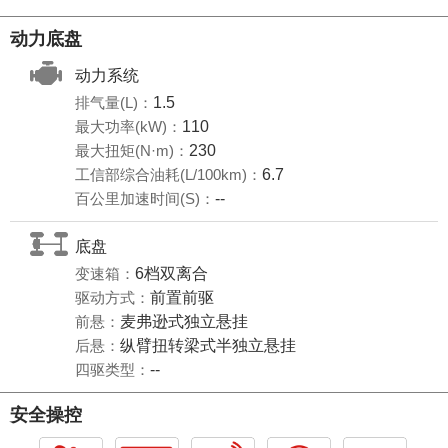
动力底盘
动力系统
排气量(L)：
1.5
最大功率(kW)：
110
最大扭矩(N·m)：
230
工信部综合油耗(L/100km)：
6.7
百公里加速时间(S)：
--
底盘
变速箱：
6档双离合
驱动方式：
前置前驱
前悬：
麦弗逊式独立悬挂
后悬：
纵臂扭转梁式半独立悬挂
四驱类型：
--
安全操控