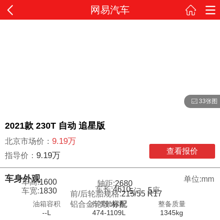
网易汽车
33张图
2021款 230T 自动 追星版
9.19万
北京市场价：
查看报价
9.19万
指导价：
车身外观
单位:mm
车高:
1600
轴距:
2680
车长:
4610
5
座
车宽:
1830
5
门
前/后轮胎规格:
215/55 R17
油箱容积
行李舱容积
整备质量
铝合金轮毂:
标配
--L
474-1109L
1345kg