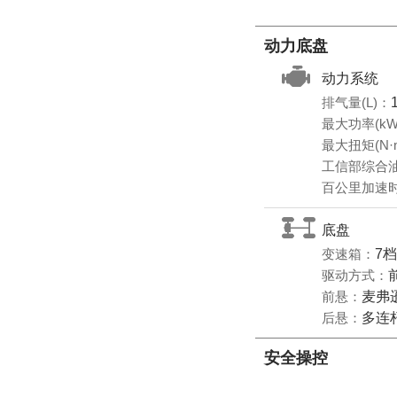
动力底盘
动力系统
排气量(L)：
最大功率(kW
最大扭矩(N·
工信部综合油耗
百公里加速时
底盘
变速箱：
7
驱动方式：
前悬：
麦弗
后悬：
多连
安全操控