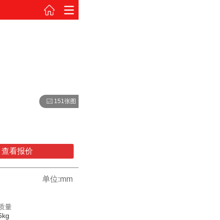
151张图
查看报价
单位:mm
质量
6kg