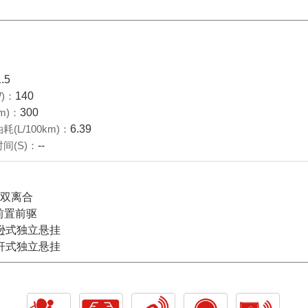
1.5
)：
140
m)：
300
(L/100km)：
6.39
间(S)：
--
档双离合
前置前驱
逊式独立悬挂
杆式独立悬挂