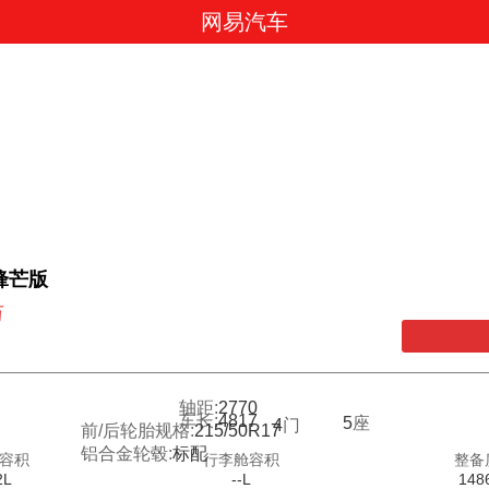
网易汽车
夜锋芒版
万
轴距:
2770
车长:
4817
5
座
4
门
前/后轮胎规格:
215/50R17
铝合金轮毂:
标配
容积
行李舱容积
整备
2L
--L
148