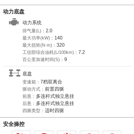
动力底盘
动力系统
排气量(L)：
2.0
最大功率(kW)：
140
最大扭矩(N·m)：
320
工信部综合油耗(L/100km)：
7.2
百公里加速时间(S)：
9
底盘
变速箱：
7档双离合
驱动方式：
前置四驱
前悬：
多连杆式独立悬挂
后悬：
多连杆式独立悬挂
四驱类型：
适时四驱
安全操控