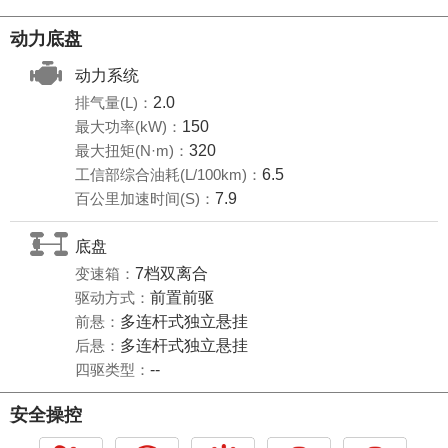
动力底盘
动力系统
排气量(L)：
2.0
最大功率(kW)：
150
最大扭矩(N·m)：
320
工信部综合油耗(L/100km)：
6.5
百公里加速时间(S)：
7.9
底盘
变速箱：
7档双离合
驱动方式：
前置前驱
前悬：
多连杆式独立悬挂
后悬：
多连杆式独立悬挂
四驱类型：
--
安全操控