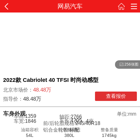
网易汽车
256张图
2022款 Cabriolet 40 TFSI 时尚动感型
48.48万
北京市场价：
查看报价
48.48万
指导价：
车身外观
单位:mm
车高:
1359
轴距:
2766
车长:
4705
车宽:
1846
4
座
2
门
前/后轮胎规格:
245/40R18
油箱容积
行李舱容积
整备质量
铝合金轮毂:
标配
54L
380L
1745kg