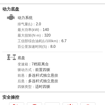
动力底盘
动力系统
排气量(L)：
2.0
最大功率(kW)：
140
最大扭矩(N·m)：
320
工信部综合油耗(L/100km)：
6.7
百公里加速时间(S)：
8.0
底盘
变速箱：
7档双离合
驱动方式：
前置四驱
前悬：
多连杆式独立悬挂
后悬：
多连杆式独立悬挂
四驱类型：
适时四驱
安全操控