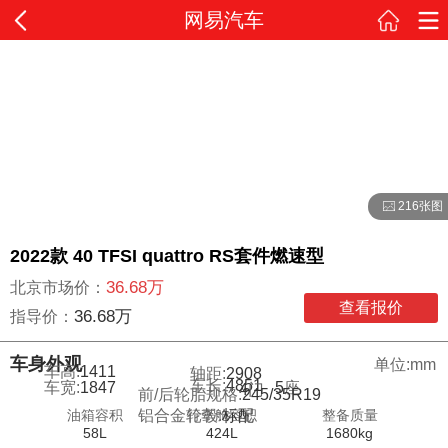
网易汽车
216张图
2022款 40 TFSI quattro RS套件燃速型
36.68万
北京市场价：
查看报价
36.68万
指导价：
车身外观
单位:mm
车高:
1411
轴距:
2908
车长:
4851
车宽:
1847
5
座
4
门
前/后轮胎规格:
245/35R19
油箱容积
行李舱容积
整备质量
铝合金轮毂:
标配
58L
424L
1680kg