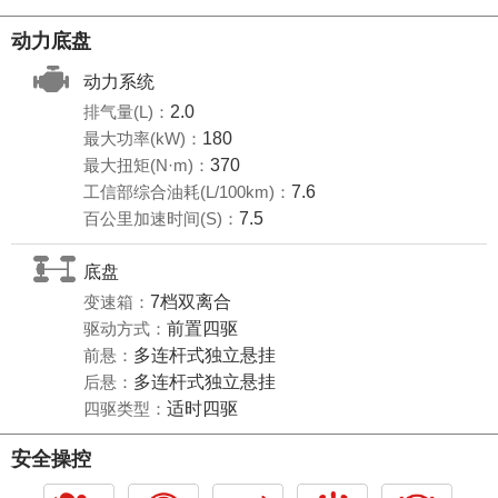
动力底盘
动力系统
排气量(L)：
2.0
最大功率(kW)：
180
最大扭矩(N·m)：
370
工信部综合油耗(L/100km)：
7.6
百公里加速时间(S)：
7.5
底盘
变速箱：
7档双离合
驱动方式：
前置四驱
前悬：
多连杆式独立悬挂
后悬：
多连杆式独立悬挂
四驱类型：
适时四驱
安全操控