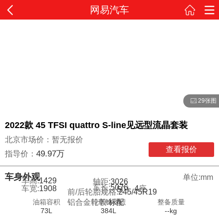
网易汽车
29张图
2022款 45 TFSI quattro S-line见远型流晶套装
北京市场价：暂无报价
查看报价
49.97万
指导价：
车身外观
单位:mm
车高:
1429
轴距:
3026
车长:
5076
车宽:
1908
4
座
5
门
前/后轮胎规格:
245/45R19
油箱容积
行李舱容积
整备质量
铝合金轮毂:
标配
73L
384L
--kg