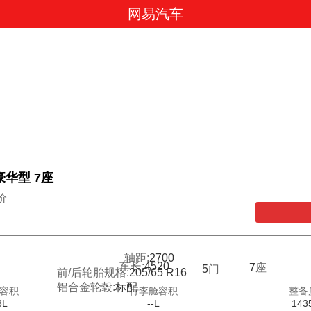
网易汽车
动豪华型 7座
价
轴距:
2700
车长:
4520
7
座
5
门
前/后轮胎规格:
205/65 R16
铝合金轮毂:
标配
容积
行李舱容积
整备
8L
--L
143