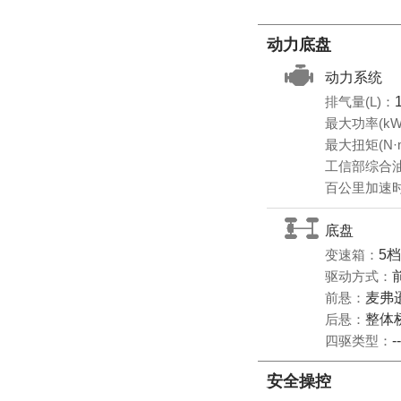
动力底盘
动力系统
排气量(L)：
最大功率(kW
最大扭矩(N·
工信部综合油耗
百公里加速时
底盘
变速箱：
5
驱动方式：
前悬：
麦弗
后悬：
整体
四驱类型：
--
安全操控