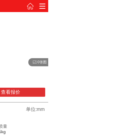
0张图
查看报价
单位:mm
质量
5kg