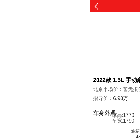
2022款 1.5L 手
北京市场价：暂无报
6.98万
指导价：
车身外观
车高:
1770
车宽:
1790
油箱
4