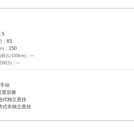
1.5
)：
83
m)：
150
(L/100km)：
--
间(S)：
--
档手动
前置后驱
逊式独立悬挂
桥式非独立悬挂