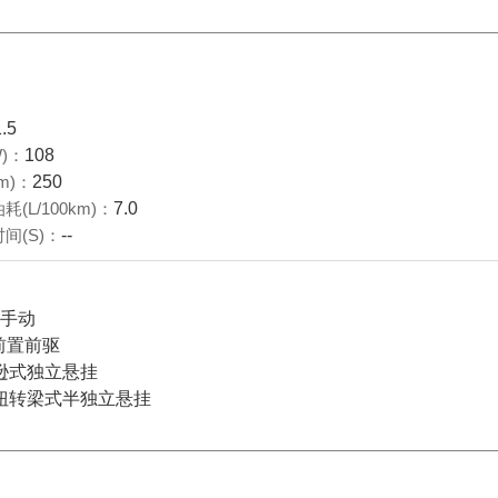
1.5
)：
108
m)：
250
(L/100km)：
7.0
间(S)：
--
档手动
前置前驱
逊式独立悬挂
扭转梁式半独立悬挂