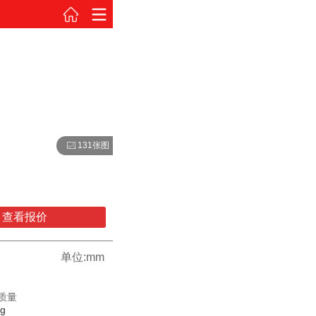
131张图
查看报价
单位:mm
质量
kg