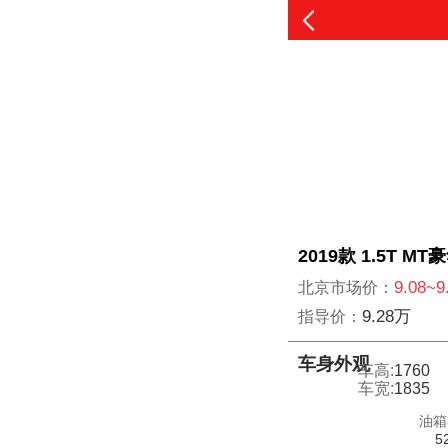
2019款 1.5T MT
9.08~
北京市场价：
9.28万
指导价：
车身外观
车高:
1760
车宽:
1835
油箱
5