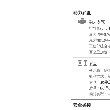
动力底盘
动力系统
排气量(L)：
最大功率(kW
最大扭矩(N·
工信部综合油耗
百公里加速时
底盘
变速箱：
6
驱动方式：
前悬：
麦弗
后悬：
纵臂
四驱类型：
--
安全操控