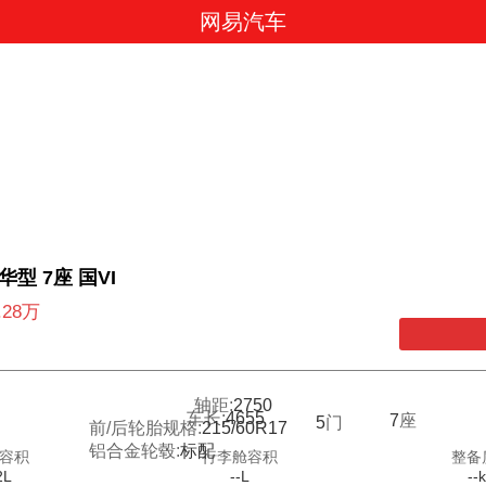
网易汽车
豪华型 7座 国VI
9.28万
轴距:
2750
车长:
4655
7
座
5
门
前/后轮胎规格:
215/60R17
铝合金轮毂:
标配
容积
行李舱容积
整备
2L
--L
--