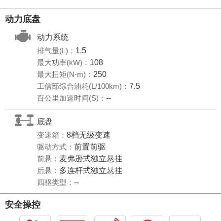
动力底盘
动力系统
排气量(L)：
1.5
最大功率(kW)：
108
最大扭矩(N·m)：
250
工信部综合油耗(L/100km)：
7.5
百公里加速时间(S)：
--
底盘
变速箱：
8档无级变速
驱动方式：
前置前驱
前悬：
麦弗逊式独立悬挂
后悬：
多连杆式独立悬挂
四驱类型：
--
安全操控