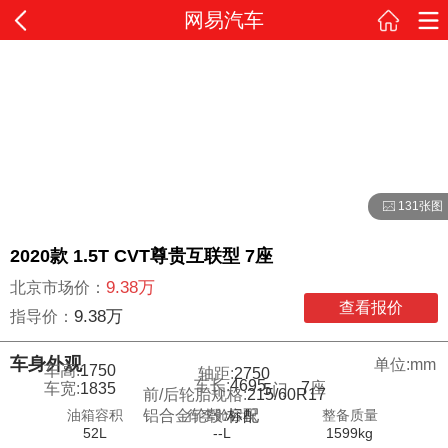
网易汽车
131张图
2020款 1.5T CVT尊贵互联型 7座
9.38万
北京市场价：
查看报价
9.38万
指导价：
车身外观
单位:mm
车高:
1750
轴距:
2750
车长:
4695
7
座
车宽:
1835
5
门
前/后轮胎规格:
215/60R17
油箱容积
行李舱容积
整备质量
铝合金轮毂:
标配
52L
--L
1599kg