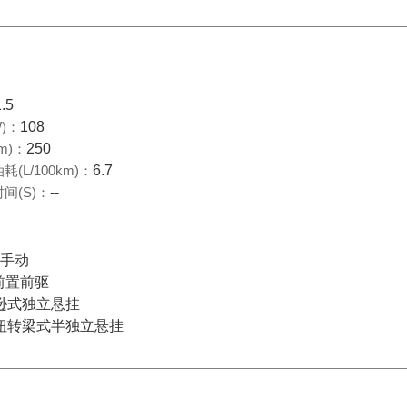
1.5
)：
108
m)：
250
(L/100km)：
6.7
间(S)：
--
档手动
前置前驱
逊式独立悬挂
扭转梁式半独立悬挂