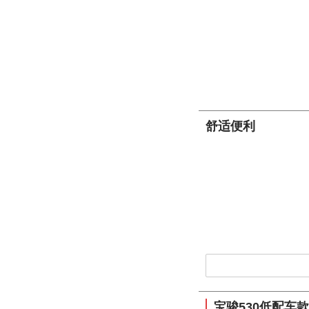
舒适便利
宝骏530低配车款