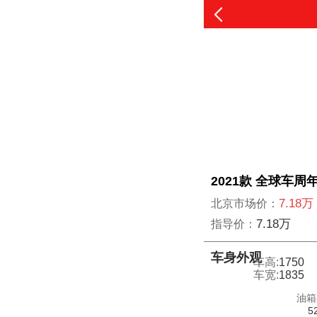
2021款 全球车周年
7.18万
北京市场价：
7.18万
指导价：
车身外观
车高:
1750
车宽:
1835
油箱
5