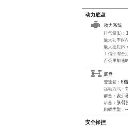
动力底盘
动力系统
排气量(L)：
最大功率(kW
最大扭矩(N·
工信部综合油耗
百公里加速时
底盘
变速箱：
6
驱动方式：
前悬：
麦弗
后悬：
纵臂
四驱类型：
--
安全操控