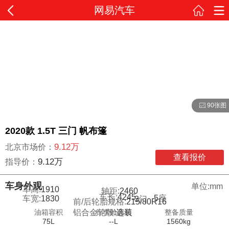
网易汽车
90张图
2020款 1.5T 三门 帆布篷
9.12万
北京市场价：
查看报价
9.12万
指导价：
车身外观
单位:mm
车高:
1910
轴距:
2460
车长:
4245
5
座
车宽:
1830
3
门
前/后轮胎规格:
215/80R16
油箱容积
行李舱容积
整备质量
铝合金轮毂:
选装
75L
--L
1560kg