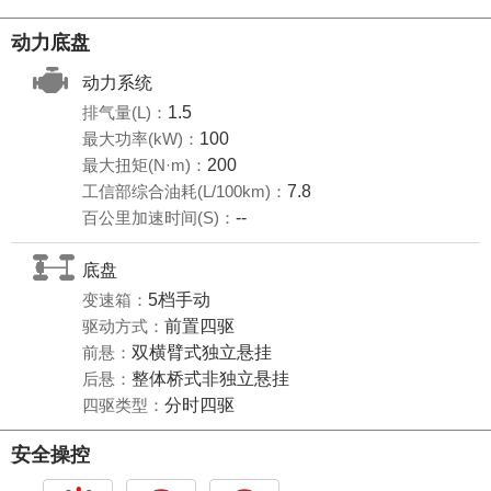
动力底盘
动力系统
排气量(L)：
1.5
最大功率(kW)：
100
最大扭矩(N·m)：
200
工信部综合油耗(L/100km)：
7.8
百公里加速时间(S)：
--
底盘
变速箱：
5档手动
驱动方式：
前置四驱
前悬：
双横臂式独立悬挂
后悬：
整体桥式非独立悬挂
四驱类型：
分时四驱
安全操控