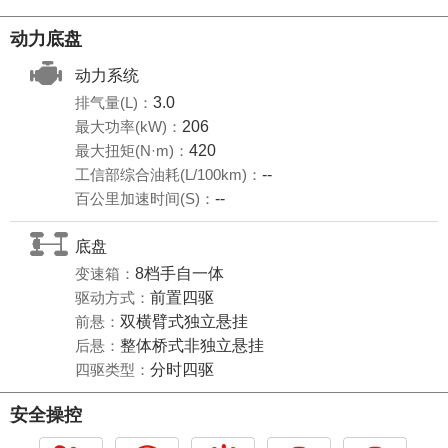
动力底盘
动力系统
排气量(L)：
3.0
最大功率(kW)：
206
最大扭矩(N·m)：
420
工信部综合油耗(L/100km)：
--
百公里加速时间(S)：
--
底盘
变速箱：
8档手自一体
驱动方式：
前置四驱
前悬：
双横臂式独立悬挂
后悬：
整体桥式非独立悬挂
四驱类型：
分时四驱
安全操控