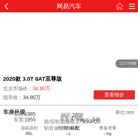
网易汽车
77张图
2020款 3.0T 8AT至尊版
34.80万
北京市场价：
查看报价
34.80万
指导价：
车身外观
单位:mm
车高:
1985
轴距:
2800
车长:
4765
5
座
车宽:
1955
5
门
前/后轮胎规格:
275/50R20
油箱容积
行李舱容积
整备质量
铝合金轮毂:
标配
88L
--L
--kg