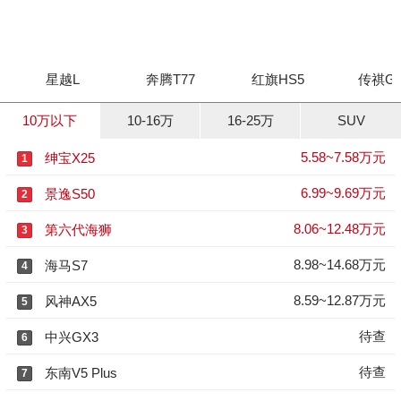
星越L
奔腾T77
红旗HS5
传祺GS
10万以下
10-16万
16-25万
SUV
5.58~7.58万元
绅宝X25
1
6.99~9.69万元
景逸S50
2
8.06~12.48万元
第六代海狮
3
8.98~14.68万元
海马S7
4
8.59~12.87万元
风神AX5
5
待查
中兴GX3
6
待查
东南V5 Plus
7