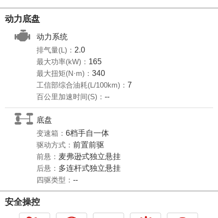
动力底盘
动力系统
排气量(L)：
2.0
最大功率(kW)：
165
最大扭矩(N·m)：
340
工信部综合油耗(L/100km)：
7
百公里加速时间(S)：
--
底盘
变速箱：
6档手自一体
驱动方式：
前置前驱
前悬：
麦弗逊式独立悬挂
后悬：
多连杆式独立悬挂
四驱类型：
--
安全操控