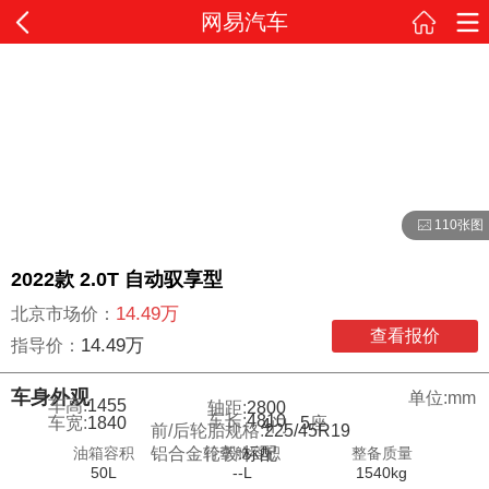
网易汽车
110张图
2022款 2.0T 自动驭享型
14.49万
北京市场价：
查看报价
14.49万
指导价：
车身外观
单位:mm
车高:
1455
轴距:
2800
车长:
4810
车宽:
1840
5
座
4
门
前/后轮胎规格:
225/45R19
油箱容积
行李舱容积
整备质量
铝合金轮毂:
标配
50L
--L
1540kg