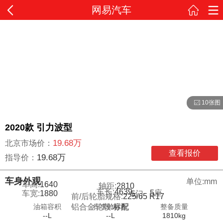
网易汽车
10张图
2020款 引力波型
19.68万
北京市场价：
查看报价
19.68万
指导价：
车身外观
单位:mm
车高:
1640
轴距:
2810
车长:
4639
5
座
车宽:
1880
5
门
前/后轮胎规格:
225/65 R17
油箱容积
行李舱容积
整备质量
铝合金轮毂:
标配
--L
--L
1810kg