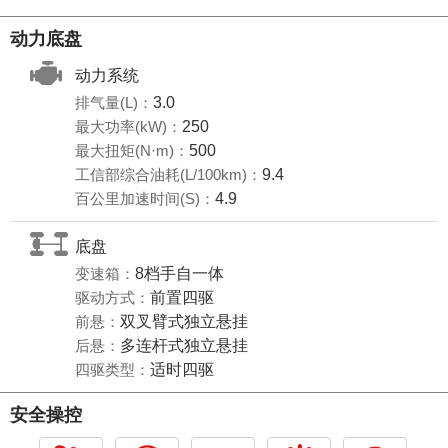
动力底盘
动力系统
排气量(L)：
3.0
最大功率(kW)：
250
最大扭矩(N·m)：
500
工信部综合油耗(L/100km)：
9.4
百公里加速时间(S)：
4.9
底盘
变速箱：
8档手自一体
驱动方式：
前置四驱
前悬：
双叉臂式独立悬挂
后悬：
多连杆式独立悬挂
四驱类型：
适时四驱
安全操控