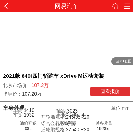
网易汽车
81张图
2021款 840i四门轿跑车 xDrive M运动套装
107.2万
北京市场价：
查看报价
107.20万
指导价：
车身外观
单位:mm
车高:
1410
轴距:
3023
车长:
5088
车宽:
1932
4
座
4
门
前轮胎规格:
245/35R20
油箱容积
行李舱容积
整备质量
铝合金轮毂:
标配
68L
--L
1928kg
后轮胎规格:
275/30R20