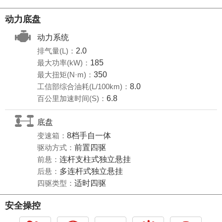
动力底盘
动力系统
排气量(L)：
2.0
最大功率(kW)：
185
最大扭矩(N·m)：
350
工信部综合油耗(L/100km)：
8.0
百公里加速时间(S)：
6.8
底盘
变速箱：
8档手自一体
驱动方式：
前置四驱
前悬：
连杆支柱式独立悬挂
后悬：
多连杆式独立悬挂
四驱类型：
适时四驱
安全操控