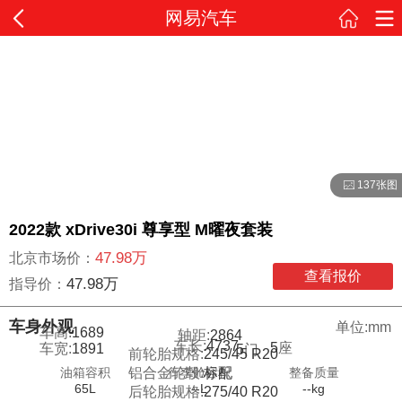
网易汽车
137张图
2022款 xDrive30i 尊享型 M曜夜套装
47.98万
北京市场价：
查看报价
47.98万
指导价：
车身外观
单位:mm
车高:
1689
轴距:
2864
车长:
4737
5
座
车宽:
1891
5
门
前轮胎规格:
245/45 R20
油箱容积
行李舱容积
整备质量
铝合金轮毂:
标配
65L
--L
--kg
后轮胎规格:
275/40 R20