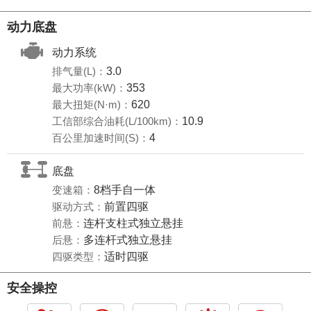
动力底盘
动力系统
排气量(L)：
3.0
最大功率(kW)：
353
最大扭矩(N·m)：
620
工信部综合油耗(L/100km)：
10.9
百公里加速时间(S)：
4
底盘
变速箱：
8档手自一体
驱动方式：
前置四驱
前悬：
连杆支柱式独立悬挂
后悬：
多连杆式独立悬挂
四驱类型：
适时四驱
安全操控