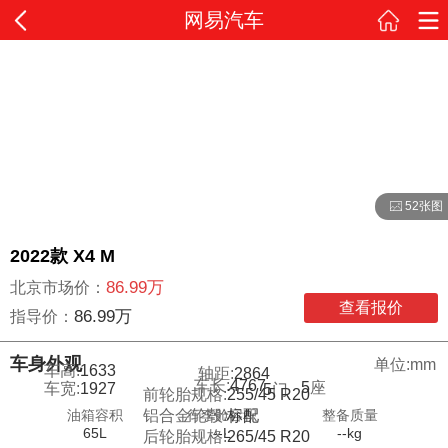
网易汽车
52张图
2022款 X4 M
86.99万
北京市场价：
查看报价
86.99万
指导价：
车身外观
单位:mm
车高:
1633
轴距:
2864
车长:
4767
5
座
车宽:
1927
5
门
前轮胎规格:
255/45 R20
油箱容积
行李舱容积
整备质量
铝合金轮毂:
标配
65L
--L
--kg
后轮胎规格:
265/45 R20