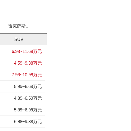
雷克萨斯..
坦克300
宝马X1新..
雷克萨斯.
SUV
6.98~11.68万元
狮跑
森林人
1
1
4.59~9.38万元
东风日产启辰-T70
领雅
2
2
7.98~10.98万元
海马M8
丰田C-HR EV
3
3
5.99~6.69万元
领克03
名图 纯电动
4
4
4.89~6.59万元
标致408
拿铁DHT-PHEV
5
5
5.89~6.99万元
EC5
昊铂GT
6
6
6.98~9.88万元
MG7
标致508L
7
7