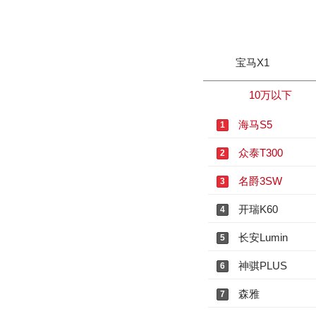
宝马X1
10万以下
海马S5
1
众泰T300
2
名爵3SW
3
开瑞K60
4
长安Lumin
5
神骐PLUS
6
森雅
7