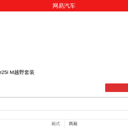
网易汽车
ve25i M越野套装
厢式
两厢