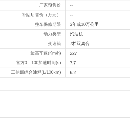
厂家预售价
--
补贴后售价（万元）
--
整车保修期限
3年或10万公里
动力类型
汽油机
变速箱
7档双离合
最高车速(Km/h)
227
官方0—100加速时间(s)
7.7
工信部综合油耗(L/100km)
6.2