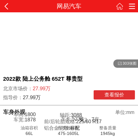
网易汽车
303张图
2022款 陆上公务舱 652T 尊贵型
27.99万
北京市场价：
查看报价
27.99万
指导价：
车身外观
单位:mm
车高:
1800
轴距:
3088
车长:
5238
7
座
车宽:
1878
5
门
前/后轮胎规格:
225/60 R17
油箱容积
行李舱容积
整备质量
铝合金轮毂:
标配
66L
475-1605L
1945kg