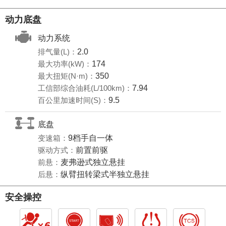
动力底盘
动力系统
排气量(L)：
2.0
最大功率(kW)：
174
最大扭矩(N·m)：
350
工信部综合油耗(L/100km)：
7.94
百公里加速时间(S)：
9.5
底盘
变速箱：
9档手自一体
驱动方式：
前置前驱
前悬：
麦弗逊式独立悬挂
后悬：
纵臂扭转梁式半独立悬挂
安全操控