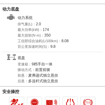
动力底盘
动力系统
排气量(L)：
2.0
最大功率(kW)：
174
最大扭矩(N·m)：
350
工信部综合油耗(L/100km)：
8.08
百公里加速时间(S)：
9.8
底盘
变速箱：
9档手自一体
驱动方式：
前置前驱
前悬：
麦弗逊式独立悬挂
后悬：
多连杆式独立悬挂
安全操控