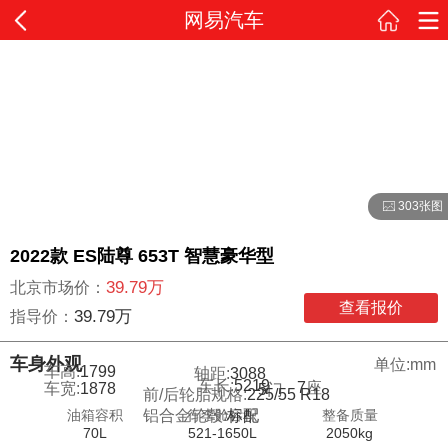
网易汽车
303张图
2022款 ES陆尊 653T 智慧豪华型
39.79万
北京市场价：
查看报价
39.79万
指导价：
车身外观
单位:mm
车高:
1799
轴距:
3088
车长:
5219
7
座
车宽:
1878
5
门
前/后轮胎规格:
225/55 R18
油箱容积
行李舱容积
整备质量
铝合金轮毂:
标配
70L
521-1650L
2050kg