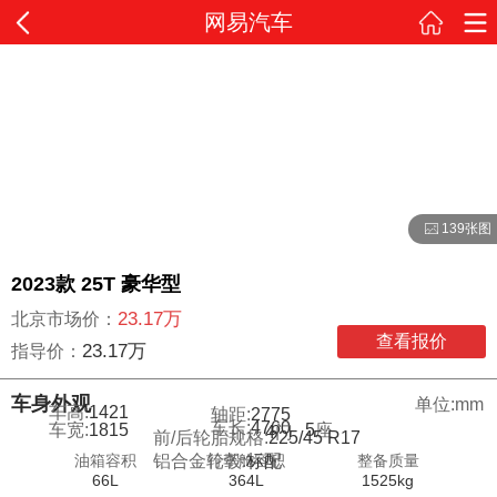
网易汽车
139张图
2023款 25T 豪华型
23.17万
北京市场价：
查看报价
23.17万
指导价：
车身外观
单位:mm
车高:
1421
轴距:
2775
车长:
4760
车宽:
1815
5
座
4
门
前/后轮胎规格:
225/45 R17
油箱容积
行李舱容积
整备质量
铝合金轮毂:
标配
66L
364L
1525kg