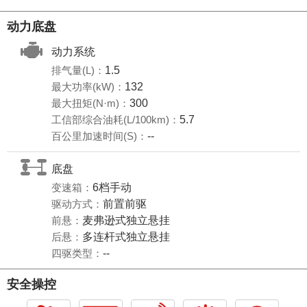
动力底盘
动力系统
排气量(L)：
1.5
最大功率(kW)：
132
最大扭矩(N·m)：
300
工信部综合油耗(L/100km)：
5.7
百公里加速时间(S)：
--
底盘
变速箱：
6档手动
驱动方式：
前置前驱
前悬：
麦弗逊式独立悬挂
后悬：
多连杆式独立悬挂
四驱类型：
--
安全操控