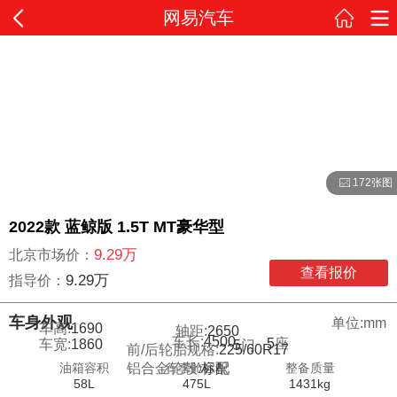
网易汽车
172张图
2022款 蓝鲸版 1.5T MT豪华型
9.29万
北京市场价：
查看报价
9.29万
指导价：
车身外观
单位:mm
车高:
1690
轴距:
2650
车长:
4500
5
座
车宽:
1860
5
门
前/后轮胎规格:
225/60R17
油箱容积
行李舱容积
整备质量
铝合金轮毂:
标配
58L
475L
1431kg