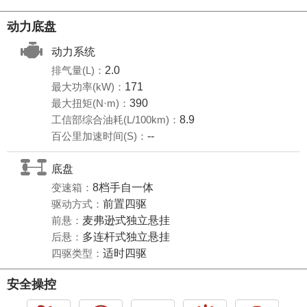
动力底盘
动力系统
排气量(L)：
2.0
最大功率(kW)：
171
最大扭矩(N·m)：
390
工信部综合油耗(L/100km)：
8.9
百公里加速时间(S)：
--
底盘
变速箱：
8档手自一体
驱动方式：
前置四驱
前悬：
麦弗逊式独立悬挂
后悬：
多连杆式独立悬挂
四驱类型：
适时四驱
安全操控