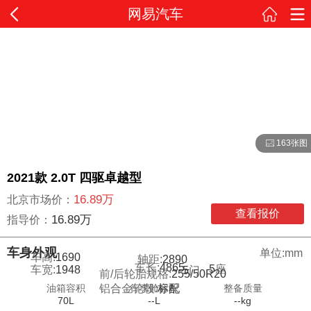
网易汽车
163张图
2021款 2.0T 四驱卓越型
16.89万
北京市场价：
查看报价
16.89万
指导价：
车身外观
单位:mm
车高:
1690
轴距:
2890
车长:
4865
5
座
车宽:
1948
5
门
前/后轮胎规格:
255/50R20
油箱容积
行李舱容积
整备质量
铝合金轮毂:
标配
70L
--L
--kg