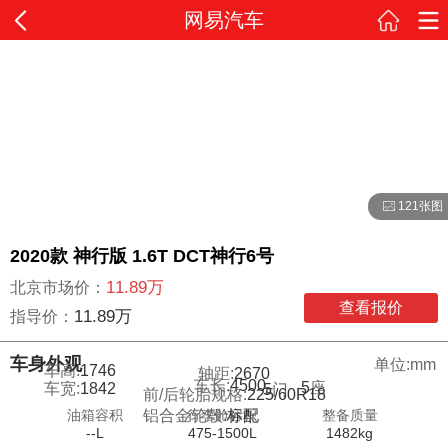
网易汽车
121张图
2020款 神行版 1.6T DCT神行6号
11.89万
北京市场价：
查看报价
11.89万
指导价：
车身外观
单位:mm
车高:
1746
轴距:
2670
车长:
4500
5
座
车宽:
1842
5
门
前/后轮胎规格:
225/60R18
油箱容积
行李舱容积
整备质量
铝合金轮毂:
标配
--L
475-1500L
1482kg