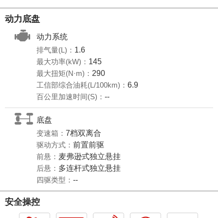
动力底盘
动力系统
排气量(L)：
1.6
最大功率(kW)：
145
最大扭矩(N·m)：
290
工信部综合油耗(L/100km)：
6.9
百公里加速时间(S)：
--
底盘
变速箱：
7档双离合
驱动方式：
前置前驱
前悬：
麦弗逊式独立悬挂
后悬：
多连杆式独立悬挂
四驱类型：
--
安全操控