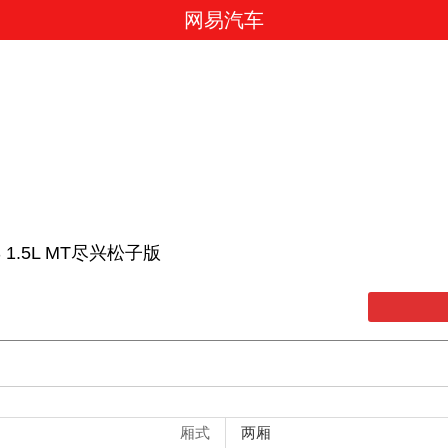
网易汽车
S 1.5L MT尽兴松子版
厢式
两厢