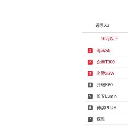
远景X3
10万以下
海马S5
1
众泰T300
2
名爵3SW
3
开瑞K60
4
长安Lumin
5
神骐PLUS
6
森雅
7