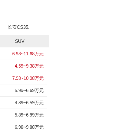
长安CS35..
传祺GS3
探影
丰田C-H
SUV
6.98~11.68万元
狮跑
森林人
1
1
4.59~9.38万元
东风日产启辰-T70
领雅
2
2
7.98~10.98万元
海马M8
丰田C-HR EV
3
3
5.99~6.69万元
领克03
名图 纯电动
4
4
4.89~6.59万元
标致408
拿铁DHT-PHEV
5
5
5.89~6.99万元
EC5
昊铂GT
6
6
6.98~9.88万元
MG7
标致508L
7
7