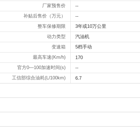
厂家预售价
--
补贴后售价（万元）
--
整车保修期限
3年或10万公里
动力类型
汽油机
变速箱
5档手动
最高车速(Km/h)
170
官方0—100加速时间(s)
--
工信部综合油耗(L/100km)
6.7