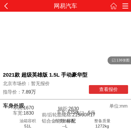
网易汽车
136张图
2021款 超级英雄版 1.5L 手动豪华型
北京市场价：暂无报价
查看报价
7.89万
指导价：
车身外观
单位:mm
车高:
1670
轴距:
2630
车长:
4358
5
座
车宽:
1830
5
门
前/后轮胎规格:
215/60R17
油箱容积
行李舱容积
整备质量
铝合金轮毂:
标配
51L
--L
1272kg