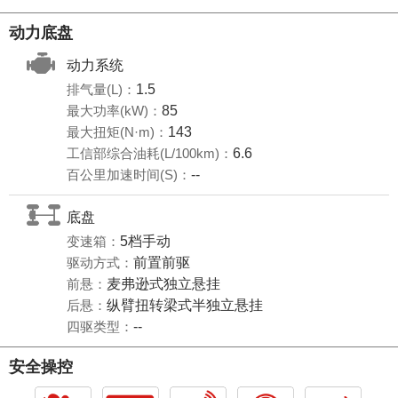
动力底盘
动力系统
排气量(L)：
1.5
最大功率(kW)：
85
最大扭矩(N·m)：
143
工信部综合油耗(L/100km)：
6.6
百公里加速时间(S)：
--
底盘
变速箱：
5档手动
驱动方式：
前置前驱
前悬：
麦弗逊式独立悬挂
后悬：
纵臂扭转梁式半独立悬挂
四驱类型：
--
安全操控