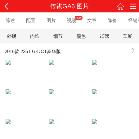
传祺GA6 图片
综述
配置
图片
视频
文章
降价
经销
外观
内饰
细节
颜色
试驾
车展
2016款 235T G-DCT豪华版